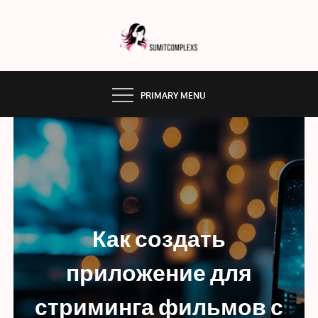
Skip
to
content
SUMMITCOMPLEX.COM
PRIMARY MENU
Как создать
приложение для
стриминга фильмов с