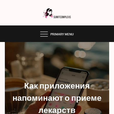
Skip
to
content
SUMMITCOMPLEX.COM
PRIMARY MENU
Как приложения
напоминают о приеме
лекарств